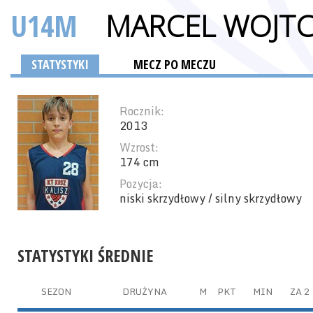
U14M
MARCEL WOJT
STATYSTYKI
MECZ PO MECZU
Rocznik:
2013
Wzrost:
174 cm
Pozycja:
niski skrzydłowy / silny skrzydłowy
STATYSTYKI ŚREDNIE
SEZON
DRUŻYNA
M
PKT
MIN
ZA 2