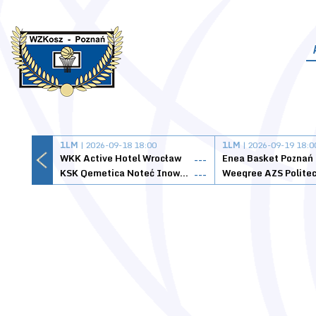
1LM
| 2026-09-18 18:00
1LM
| 2026-09-19 18:0
WKK Active Hotel Wrocław
Enea Basket Poznań
---
KSK Qemetica Noteć Inowrocław
---