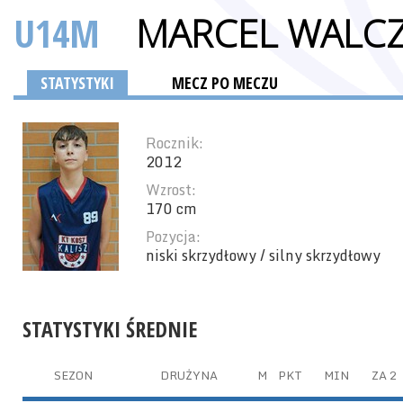
U14M
MARCEL WALC
STATYSTYKI
MECZ PO MECZU
Rocznik:
2012
Wzrost:
170 cm
Pozycja:
niski skrzydłowy / silny skrzydłowy
STATYSTYKI ŚREDNIE
SEZON
DRUŻYNA
M
PKT
MIN
ZA 2