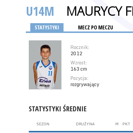
U14M
MAURYCY F
STATYSTYKI
MECZ PO MECZU
Rocznik:
2012
Wzrost:
163 cm
Pozycja:
rozgrywający
STATYSTYKI ŚREDNIE
SEZON
DRUŻYNA
M
PKT