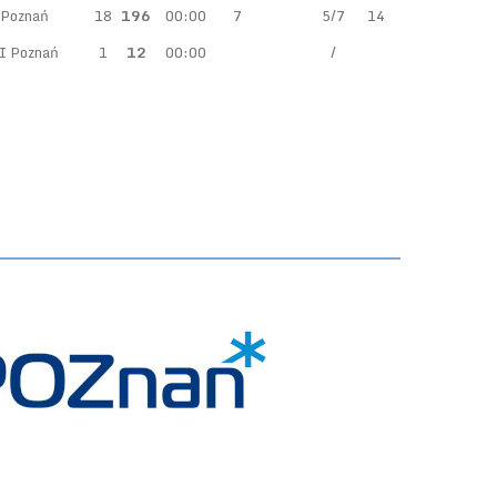
 Poznań
18
196
00:00
7
5/7
14
I Poznań
1
12
00:00
/