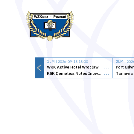
1LM
| 2026-09-18 18:00
2LM
| 202
WKK Active Hotel Wrocław
Port Gdy
---
KSK Qemetica Noteć Inowrocław
---