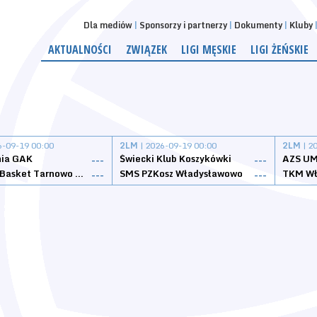
Dla mediów
Sponsorzy i partnerzy
Dokumenty
Kluby
AKTUALNOŚCI
ZWIĄZEK
LIGI MĘSKIE
LIGI ŻEŃSKIE
6-09-19 00:00
2LM
| 2026-09-19 00:00
2LM
| 2
nia GAK
Świecki Klub Koszykówki
AZS UM
---
---
Tarnovia Basket Tarnowo Podgórne
SMS PZKosz Władysławowo
TKM Wł
---
---