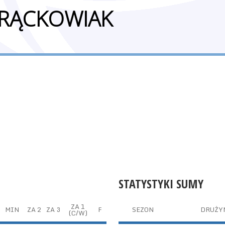
RĄCKOWIAK
STATYSTYKI SUMY
ZA 1
MIN
ZA 2
ZA 3
F
SEZON
DRUŻY
(C/W)