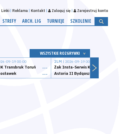
Linki
Reklama
Kontakt
Zaloguj się
Zarejestruj konto
STREFY
ARCH. LIG
TURNIEJE
SZKOLENIE
WSZYSTKIE ROZGRYWKI
026-09-19 00:00
2LM
| 2026-09-19 00:00
2LM
|
K Transbruk Toruń
Żak Insta-Serwis Koszalin
Energ
---
---
ocławek
Astoria II Bydgoszcz
Sklep
---
---