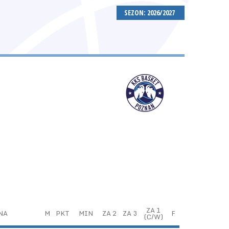
SEZON: 2026/2027
ZA 1
NA
M
PKT
MIN
ZA 2
ZA 3
F
(C/W)