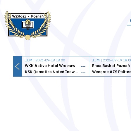
1LM
| 2026-09-18 18:00
1LM
| 2026-09-19 18:0
WKK Active Hotel Wrocław
Enea Basket Poznań
---
KSK Qemetica Noteć Inowrocław
---