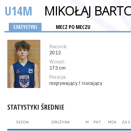
U14M
MIKOŁAJ BART
STATYSTYKI
MECZ PO MECZU
Rocznik:
2012
Wzrost:
173 cm
Pozycja:
rozgrywający / rzucający
STATYSTYKI ŚREDNIE
SEZON
DRUŻYNA
M
PKT
MIN
ZA 2