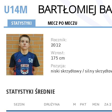
U14M
BARTŁOMIEJ B
STATYSTYKI
MECZ PO MECZU
Rocznik:
2012
Wzrost:
175 cm
Pozycja:
niski skrzydłowy / silny skrzydł
STATYSTYKI ŚREDNIE
SEZON
DRUŻYNA
M
PKT
MIN
ZA 2