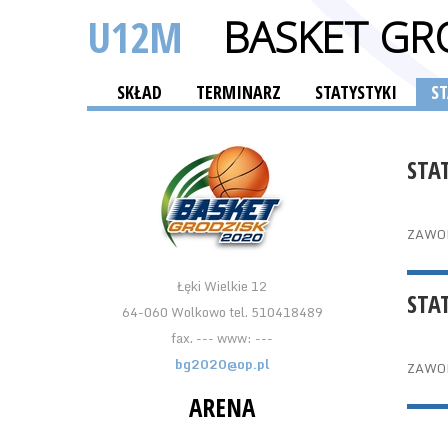
U12M
BASKET GR
SKŁAD
TERMINARZ
STATYSTYKI
S
STA
ZAWO
Łęki Wielkie 12
STA
64-060 Wolkowo tel. 510418489
fax. --- www: ---
bg2020@op.pl
ZAWO
ARENA