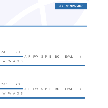
SEZON: 2026/2027
ZA 1
ZB
A
F
FW
S
P
B
BO
EVAL
+/-
C
W
%
A
O
S
ZA 1
ZB
A
F
FW
S
P
B
BO
EVAL
+/-
C
W
%
A
O
S