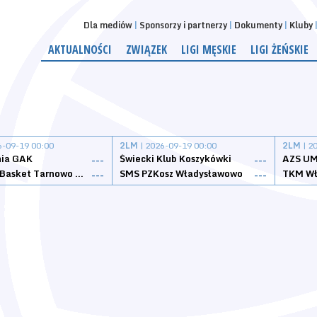
Dla mediów
Sponsorzy i partnerzy
Dokumenty
Kluby
AKTUALNOŚCI
ZWIĄZEK
LIGI MĘSKIE
LIGI ŻEŃSKIE
6-09-19 00:00
2LM
| 2026-09-19 00:00
2LM
| 2
nia GAK
Świecki Klub Koszykówki
AZS UM
---
---
Tarnovia Basket Tarnowo Podgórne
SMS PZKosz Władysławowo
TKM Wł
---
---