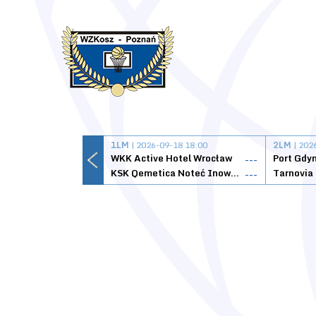
1LM
| 2026-09-18 18:00
2LM
| 202
WKK Active Hotel Wrocław
Port Gdy
---
KSK Qemetica Noteć Inowrocław
---