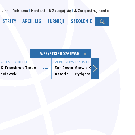
Linki
Reklama
Kontakt
Zaloguj się
Zarejestruj konto
STREFY
ARCH. LIG
TURNIEJE
SZKOLENIE
WSZYSTKIE ROZGRYWKI
026-09-19 00:00
2LM
| 2026-09-19 00:00
2LM
|
K Transbruk Toruń
Żak Insta-Serwis Koszalin
Energ
---
---
ocławek
Astoria II Bydgoszcz
Sklep
---
---