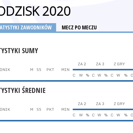
ODZISK 2020
TATYSTYKI ZAWODNIKÓW
MECZ PO MECZU
TYSTYKI SUMY
ZA 2
ZA 3
Z GRY
DNIK
M
S5
PKT
MIN
C
W
%
C
W
%
C
W
%
TYSTYKI ŚREDNIE
ZA 2
ZA 3
Z GRY
DNIK
M
S5
PKT
MIN
C
W
%
C
W
%
C
W
%