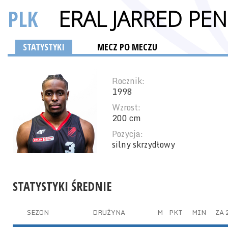
PLK
ERAL JARRED PE
STATYSTYKI
MECZ PO MECZU
Rocznik:
1998
Wzrost:
200 cm
Pozycja:
silny skrzydłowy
STATYSTYKI ŚREDNIE
SEZON
DRUŻYNA
M
PKT
MIN
ZA 