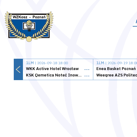
1LM
| 2026-09-18 18:00
1LM
| 2026-09-19 18:0
WKK Active Hotel Wrocław
Enea Basket Poznań
---
KSK Qemetica Noteć Inowrocław
---