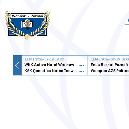
1LM
| 2026-09-18 18:00
1LM
| 2026-09-19 18:0
WKK Active Hotel Wrocław
Enea Basket Poznań
---
KSK Qemetica Noteć Inowrocław
---