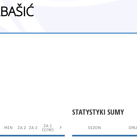
BAŠIĆ
STATYSTYKI SUMY
ZA 1
MIN
ZA 2
ZA 3
F
SEZON
DRU
(C/W)