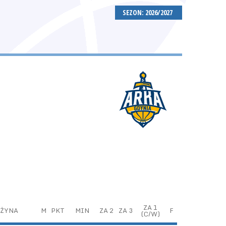
SEZON: 2026/2027
ZA 1
ŻYNA
M
PKT
MIN
ZA 2
ZA 3
F
(C/W)