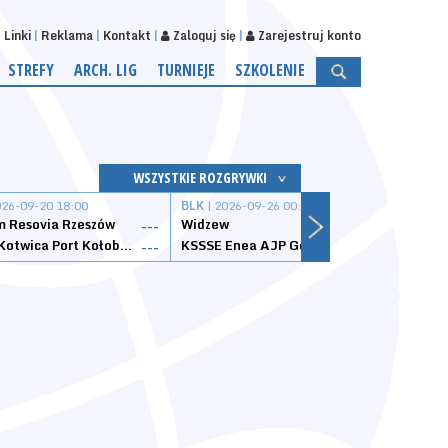
Linki
Reklama
Kontakt
Zaloguj się
Zarejestruj konto
STREFY
ARCH. LIG
TURNIEJE
SZKOLENIE
WSZYSTKIE ROZGRYWKI
026-09-20 18:00
BLK
| 2026-09-26 00:00
BLK
| 
 Resovia Rzeszów
Widzew
Wisła
---
---
Datzzy Kotwica Port Kołobrzeg
KSSSE Enea AJP Gorzów Wielkopolski
1KS Ś
---
---