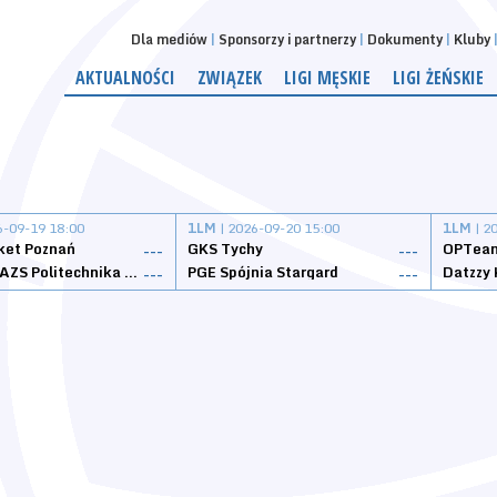
Dla mediów
Sponsorzy i partnerzy
Dokumenty
Kluby
AKTUALNOŚCI
ZWIĄZEK
LIGI MĘSKIE
LIGI ŻEŃSKIE
6-09-19 18:00
1LM
| 2026-09-20 15:00
1LM
| 2
ket Poznań
GKS Tychy
OPTeam
---
---
Weegree AZS Politechnika Opolska
PGE Spójnia Stargard
---
---