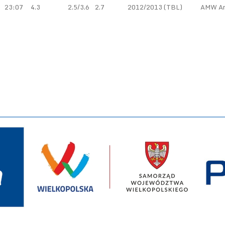
23:07
4.3
2.5/3.6
2.7
2012/2013 (TBL)
AMW Ar