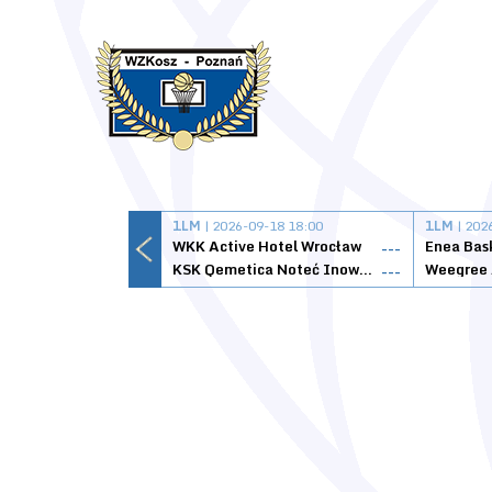
1LM
| 2026-09-18 18:00
1LM
| 202
WKK Active Hotel Wrocław
Enea Bas
---
KSK Qemetica Noteć Inowrocław
---