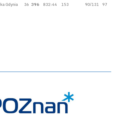
ka Gdynia
36
396
832:44
153
90/131
97