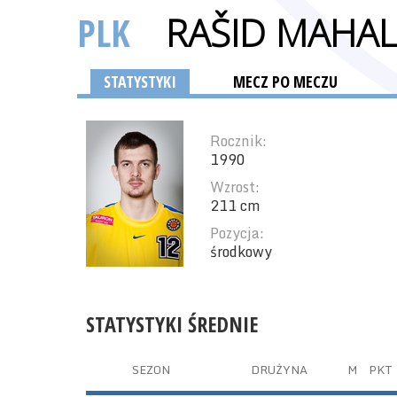
PLK
RAŠID MAHAL
STATYSTYKI
MECZ PO MECZU
Rocznik:
1990
Wzrost:
211 cm
Pozycja:
środkowy
STATYSTYKI ŚREDNIE
SEZON
DRUŻYNA
M
PKT