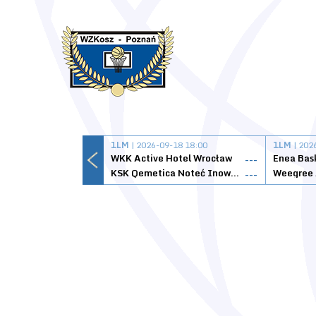
1LM
| 2026-09-18 18:00
1LM
| 202
WKK Active Hotel Wrocław
Enea Bas
---
KSK Qemetica Noteć Inowrocław
---