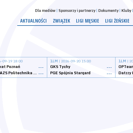
Dla mediów
Sponsorzy i partnerzy
Dokumenty
Kluby
AKTUALNOŚCI
ZWIĄZEK
LIGI MĘSKIE
LIGI ŻEŃSKIE
6-09-19 18:00
1LM
| 2026-09-20 15:00
1LM
| 2
ket Poznań
GKS Tychy
OPTeam
---
---
Weegree AZS Politechnika Opolska
PGE Spójnia Stargard
---
---