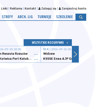
Linki
Reklama
Kontakt
Zaloguj się
Zarejestruj konto
STREFY
ARCH. LIG
TURNIEJE
SZKOLENIE
WSZYSTKIE ROZGRYWKI
026-09-20 18:00
BLK
| 2026-09-26 00:00
BLK
| 
 Resovia Rzeszów
Widzew
Wisła
---
---
Datzzy Kotwica Port Kołobrzeg
KSSSE Enea AJP Gorzów Wielkopolski
1KS Ś
---
---