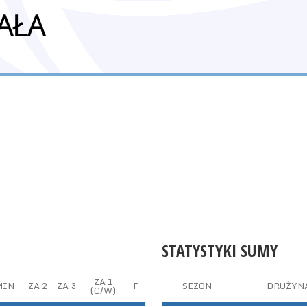
AŁA
STATYSTYKI SUMY
ZA 1
MIN
ZA 2
ZA 3
F
SEZON
DRUŻYN
(C/W)