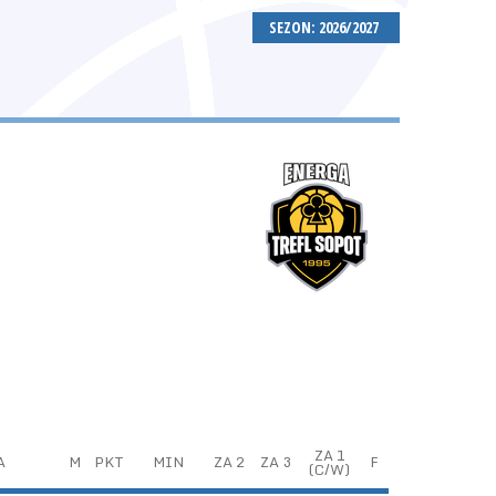
SEZON: 2026/2027
ZA 1
A
M
PKT
MIN
ZA 2
ZA 3
F
(C/W)