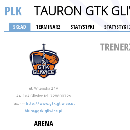
PLK
TAURON GTK GLI
SKŁAD
TERMINARZ
STATYSTYKI
STATYSTYK
TRENER
ul. Wileńska 14A
44-164 Gliwice tel. 728800726
fax. ---
http://www.gtk.gliwice.pl
biuro@gtk.gliwice.pl
ARENA