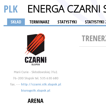
PLK
ENERGA CZARNI 
SKŁAD
TERMINARZ
STATYSTYKI
STATYSTYK
TRENER
Marii Curie - Skłodowskiej 7/u1
76-200 Słupsk tel. 535 630 680
fax. ---
http://czarni.stk.slupsk.pl
biuro@stk.slupsk.pl
ARENA