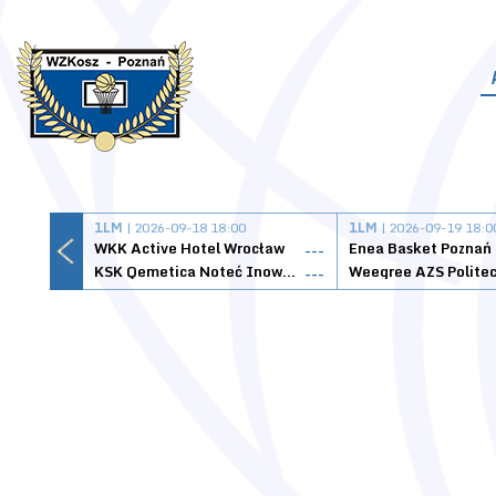
1LM
| 2026-09-18 18:00
1LM
| 2026-09-19 18:0
WKK Active Hotel Wrocław
Enea Basket Poznań
---
KSK Qemetica Noteć Inowrocław
---