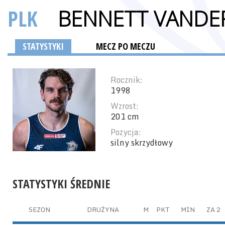
PLK
BENNETT VANDE
STATYSTYKI
MECZ PO MECZU
Rocznik:
1998
Wzrost:
201 cm
Pozycja:
silny skrzydłowy
STATYSTYKI ŚREDNIE
SEZON
DRUŻYNA
M
PKT
MIN
ZA 2