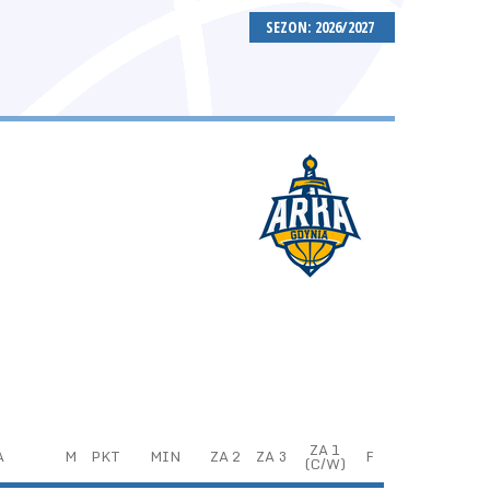
SEZON: 2026/2027
ZA 1
A
M
PKT
MIN
ZA 2
ZA 3
F
(C/W)