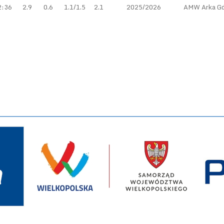
2:36
2.9
0.6
1.1/1.5
2.1
2025/2026
AMW Arka Gd