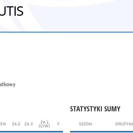
UTIS
rodkowy
STATYSTYKI SUMY
ZA 1
MIN
ZA 2
ZA 3
F
SEZON
DRUŻYN
(C/W)