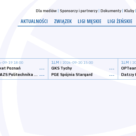
Dla mediów
Sponsorzy i partnerzy
Dokumenty
Kluby
AKTUALNOŚCI
ZWIĄZEK
LIGI MĘSKIE
LIGI ŻEŃSKIE
6-09-19 18:00
1LM
| 2026-09-20 15:00
1LM
| 2
ket Poznań
GKS Tychy
OPTeam
---
---
Weegree AZS Politechnika Opolska
PGE Spójnia Stargard
---
---