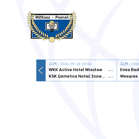
1LM
| 2026-09-18 18:00
1LM
| 202
WKK Active Hotel Wrocław
Enea Bas
---
KSK Qemetica Noteć Inowrocław
---