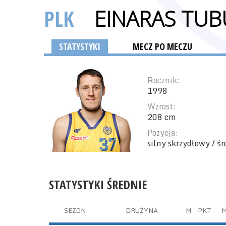
PLK
EINARAS TUB
STATYSTYKI
MECZ PO MECZU
Rocznik:
1998
Wzrost:
208 cm
Pozycja:
silny skrzydłowy / ś
STATYSTYKI ŚREDNIE
SEZON
DRUŻYNA
M
PKT