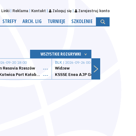
Linki
Reklama
Kontakt
Zaloguj się
Zarejestruj konto
STREFY
ARCH. LIG
TURNIEJE
SZKOLENIE
WSZYSTKIE ROZGRYWKI
026-09-20 18:00
BLK
| 2026-09-26 00:00
BLK
| 
 Resovia Rzeszów
Widzew
Wisła
---
---
Datzzy Kotwica Port Kołobrzeg
KSSSE Enea AJP Gorzów Wielkopolski
1KS Ś
---
---