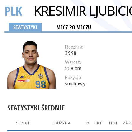
PLK
KRESIMIR LJUBICI
STATYSTYKI
MECZ PO MECZU
Rocznik:
1998
Wzrost:
208 cm
Pozycja:
środkowy
STATYSTYKI ŚREDNIE
SEZON
DRUŻYNA
M
PKT
MIN
ZA 2