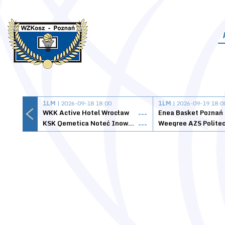
1LM
| 2026-09-18 18:00
1LM
| 2026-09-19 18:0
WKK Active Hotel Wrocław
Enea Basket Poznań
---
KSK Qemetica Noteć Inowrocław
---