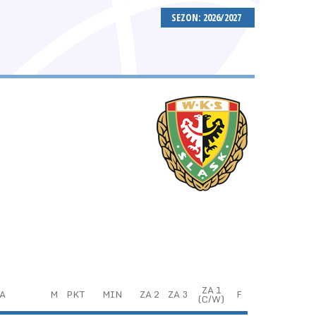
SEZON: 2026/2027
ZA 1
A
M
PKT
MIN
ZA 2
ZA 3
F
(C/W)