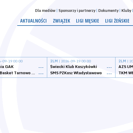
Dla mediów
Sponsorzy i partnerzy
Dokumenty
Kluby
AKTUALNOŚCI
ZWIĄZEK
LIGI MĘSKIE
LIGI ŻEŃSKIE
6-09-19 00:00
2LM
| 2026-09-19 00:00
2LM
| 2
nia GAK
Świecki Klub Koszykówki
AZS UM
---
---
Tarnovia Basket Tarnowo Podgórne
SMS PZKosz Władysławowo
TKM Wł
---
---