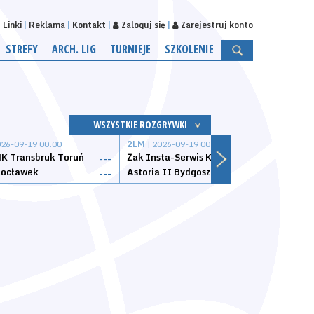
Linki
Reklama
Kontakt
Zaloguj się
Zarejestruj konto
STREFY
ARCH. LIG
TURNIEJE
SZKOLENIE
WSZYSTKIE ROZGRYWKI
026-09-19 00:00
2LM
| 2026-09-19 00:00
2LM
|
K Transbruk Toruń
Żak Insta-Serwis Koszalin
Energ
---
---
ocławek
Astoria II Bydgoszcz
Sklep
---
---