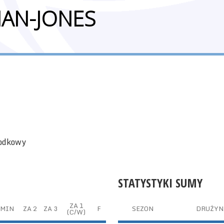
MAN-JONES
rodkowy
STATYSTYKI SUMY
ZA 1
MIN
ZA 2
ZA 3
F
SEZON
DRUŻYN
(C/W)