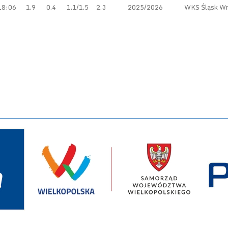
18:06
1.9
0.4
1.1/1.5
2.3
2025/2026
WKS Śląsk W