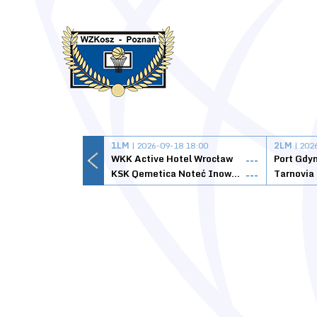
1LM
| 2026-09-18 18:00
2LM
| 202
WKK Active Hotel Wrocław
Port Gdy
---
KSK Qemetica Noteć Inowrocław
---