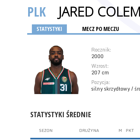
PLK
JARED COLE
STATYSTYKI
MECZ PO MECZU
Rocznik:
2000
Wzrost:
207 cm
Pozycja:
silny skrzydłowy / ś
STATYSTYKI ŚREDNIE
SEZON
DRUŻYNA
M
PKT