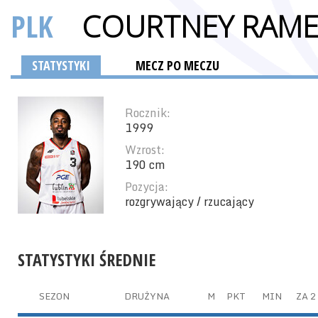
PLK
COURTNEY RA
STATYSTYKI
MECZ PO MECZU
Rocznik:
1999
Wzrost:
190 cm
Pozycja:
rozgrywający / rzucający
STATYSTYKI ŚREDNIE
SEZON
DRUŻYNA
M
PKT
MIN
ZA 2