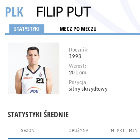
PLK
FILIP PUT
STATYSTYKI
MECZ PO MECZU
Rocznik:
1993
Wzrost:
201 cm
Pozycja:
silny skrzydłowy
STATYSTYKI ŚREDNIE
SEZON
DRUŻYNA
M
PKT
MIN