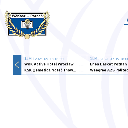
1LM
| 2026-09-18 18:00
1LM
| 2026-09-19 18:0
WKK Active Hotel Wrocław
Enea Basket Poznań
---
KSK Qemetica Noteć Inowrocław
---