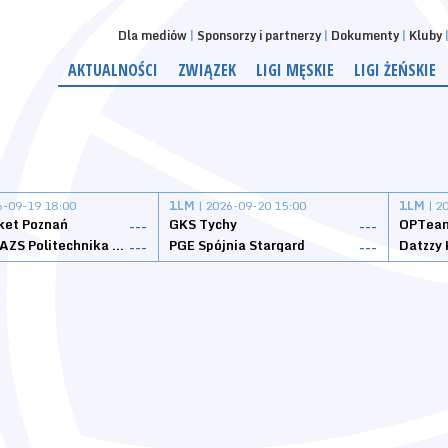
Dla mediów
Sponsorzy i partnerzy
Dokumenty
Kluby
AKTUALNOŚCI
ZWIĄZEK
LIGI MĘSKIE
LIGI ŻEŃSKIE
6-09-19 18:00
1LM
| 2026-09-20 15:00
1LM
| 2
ket Poznań
GKS Tychy
OPTeam
---
---
Weegree AZS Politechnika Opolska
PGE Spójnia Stargard
---
---