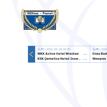
1LM
| 2026-09-18 18:00
1LM
| 202
WKK Active Hotel Wrocław
Enea Bas
---
KSK Qemetica Noteć Inowrocław
---