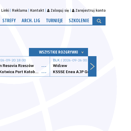
Linki
Reklama
Kontakt
Zaloguj się
Zarejestruj konto
STREFY
ARCH. LIG
TURNIEJE
SZKOLENIE
WSZYSTKIE ROZGRYWKI
026-09-20 18:00
BLK
| 2026-09-26 00:00
BLK
| 
 Resovia Rzeszów
Widzew
Wisła
---
---
Datzzy Kotwica Port Kołobrzeg
KSSSE Enea AJP Gorzów Wielkopolski
1KS Ś
---
---