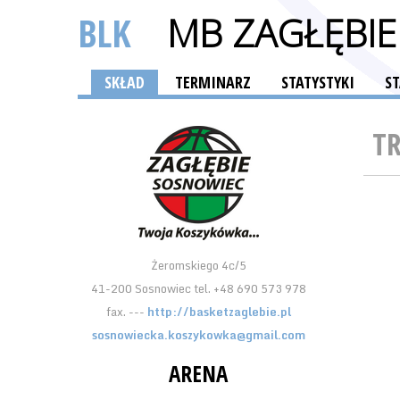
BLK
MB ZAGŁĘBI
SKŁAD
TERMINARZ
STATYSTYKI
S
T
Żeromskiego 4c/5
41-200 Sosnowiec tel. +48 690 573 978
fax. ---
http://basketzaglebie.pl
sosnowiecka.koszykowka@gmail.com
ARENA