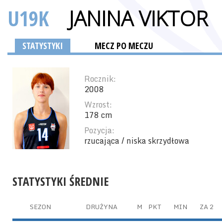
U19K
JANINA VIKTOR
STATYSTYKI
MECZ PO MECZU
Rocznik:
2008
Wzrost:
178 cm
Pozycja:
rzucająca / niska skrzydłowa
STATYSTYKI ŚREDNIE
SEZON
DRUŻYNA
M
PKT
MIN
ZA 2