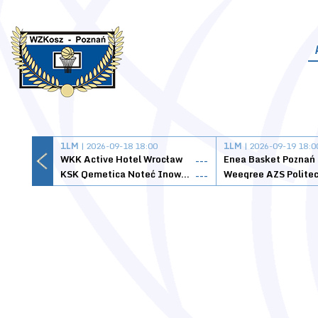
1LM
| 2026-09-18 18:00
1LM
| 2026-09-19 18:0
WKK Active Hotel Wrocław
Enea Basket Poznań
---
KSK Qemetica Noteć Inowrocław
---