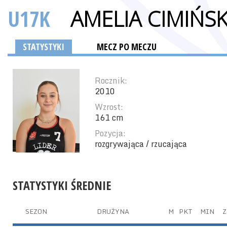
U17K
AMELIA CIMIŃS
STATYSTYKI
MECZ PO MECZU
Rocznik:
2010
Wzrost:
161 cm
Pozycja:
rozgrywająca / rzucająca
STATYSTYKI ŚREDNIE
SEZON
DRUŻYNA
M
PKT
MIN
Z