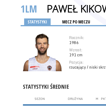
1LM
PAWEŁ KIKO
STATYSTYKI
MECZ PO MECZU
Rocznik:
1986
Wzrost:
191 cm
Pozycja:
rzucający / niski skr
STATYSTYKI ŚREDNIE
SEZON
DRUŻYNA
M
PK