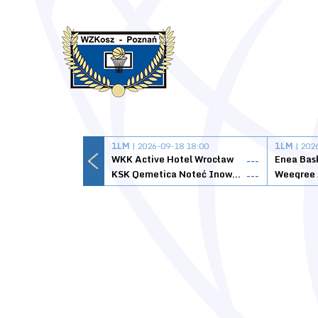
1LM
| 2026-09-18 18:00
1LM
| 202
WKK Active Hotel Wrocław
Enea Bas
---
KSK Qemetica Noteć Inowrocław
---