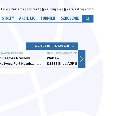
Linki
Reklama
Kontakt
Zaloguj się
Zarejestruj konto
STREFY
ARCH. LIG
TURNIEJE
SZKOLENIE
WSZYSTKIE ROZGRYWKI
026-09-20 18:00
BLK
| 2026-09-26 00:00
BLK
| 
 Resovia Rzeszów
Widzew
Wisła
---
---
Datzzy Kotwica Port Kołobrzeg
KSSSE Enea AJP Gorzów Wielkopolski
1KS Ś
---
---