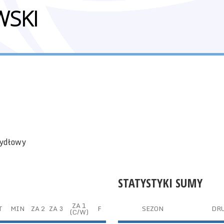
WSKI
zydłowy
STATYSTYKI SUMY
ZA 1
T
MIN
ZA 2
ZA 3
F
SEZON
DR
(C/W)