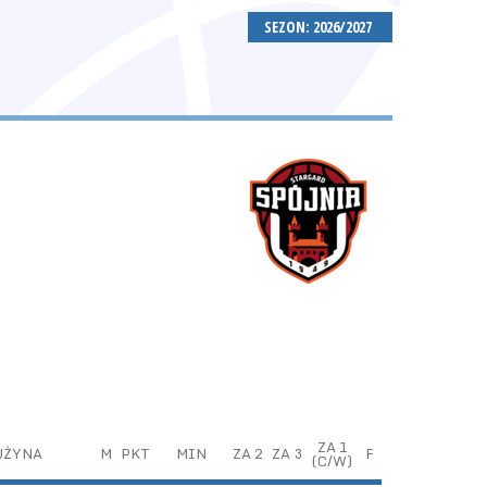
SEZON: 2026/2027
ZA 1
UŻYNA
M
PKT
MIN
ZA 2
ZA 3
F
(C/W)