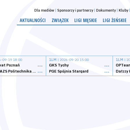
Dla mediów
Sponsorzy i partnerzy
Dokumenty
Kluby
AKTUALNOŚCI
ZWIĄZEK
LIGI MĘSKIE
LIGI ŻEŃSKIE
6-09-19 18:00
1LM
| 2026-09-20 15:00
1LM
| 2
ket Poznań
GKS Tychy
OPTeam
---
---
Weegree AZS Politechnika Opolska
PGE Spójnia Stargard
---
---