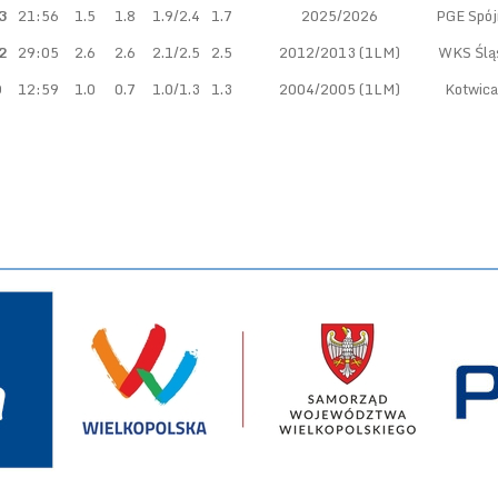
3
21:56
1.5
1.8
1.9/2.4
1.7
2025/2026
PGE Spój
2
29:05
2.6
2.6
2.1/2.5
2.5
2012/2013 (1LM)
WKS Ślą
0
12:59
1.0
0.7
1.0/1.3
1.3
2004/2005 (1LM)
Kotwica