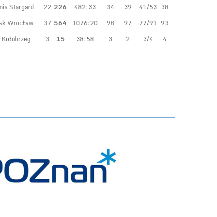
nia Stargard
22
226
482:33
34
39
41/53
38
sk Wrocław
37
564
1076:20
98
97
77/91
93
 Kołobrzeg
3
15
38:58
3
2
3/4
4