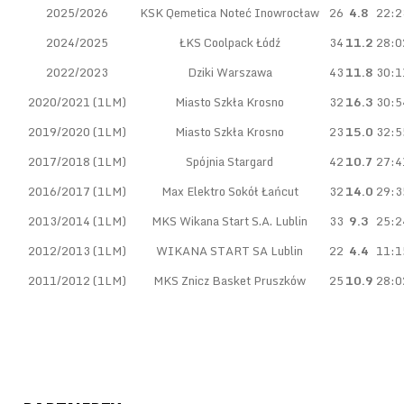
2025/2026
KSK Qemetica Noteć Inowrocław
26
4.8
22:2
2024/2025
ŁKS Coolpack Łódź
34
11.2
28:0
2022/2023
Dziki Warszawa
43
11.8
30:1
2020/2021 (1LM)
Miasto Szkła Krosno
32
16.3
30:5
2019/2020 (1LM)
Miasto Szkła Krosno
23
15.0
32:5
2017/2018 (1LM)
Spójnia Stargard
42
10.7
27:4
2016/2017 (1LM)
Max Elektro Sokół Łańcut
32
14.0
29:3
2013/2014 (1LM)
MKS Wikana Start S.A. Lublin
33
9.3
25:2
2012/2013 (1LM)
WIKANA START SA Lublin
22
4.4
11:1
2011/2012 (1LM)
MKS Znicz Basket Pruszków
25
10.9
28:0