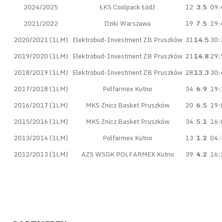
2024/2025
ŁKS Coolpack Łódź
12
3.5
09:
2021/2022
Dziki Warszawa
19
7.5
19:
2020/2021 (1LM)
Elektrobud-Investment ZB Pruszków
31
14.5
30:
2019/2020 (1LM)
Elektrobud-Investment ZB Pruszków
21
14.8
29:
2018/2019 (1LM)
Elektrobud-Investment ZB Pruszków
28
13.3
30:
2017/2018 (1LM)
Polfarmex Kutno
34
6.9
19:
2016/2017 (1LM)
MKS Znicz Basket Pruszków
20
6.5
19:
2015/2016 (1LM)
MKS Znicz Basket Pruszków
34
5.1
16:
2013/2014 (1LM)
Polfarmex Kutno
13
1.2
04:
2012/2013 (1LM)
AZS WSGK POLFARMEX Kutno
39
4.2
16: