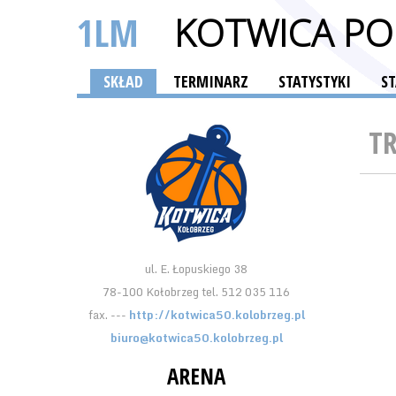
1LM
KOTWICA PO
SKŁAD
TERMINARZ
STATYSTYKI
S
T
ul. E. Łopuskiego 38
78-100 Kołobrzeg tel. 512 035 116
fax. ---
http://kotwica50.kolobrzeg.pl
biuro@kotwica50.kolobrzeg.pl
ARENA