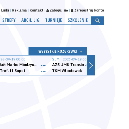
Linki
Reklama
Kontakt
Zaloguj się
Zarejestruj konto
STREFY
ARCH. LIG
TURNIEJE
SZKOLENIE
WSZYSTKIE ROZGRYWKI
026-09-19 00:00
2LM
| 2026-09-19 00:00
2LM
|
MKS Sokół Marbo Międzychód
AZS UMK Transbruk Toruń
Żak I
---
---
Trefl II Sopot
TKM Włocławek
Astor
---
---