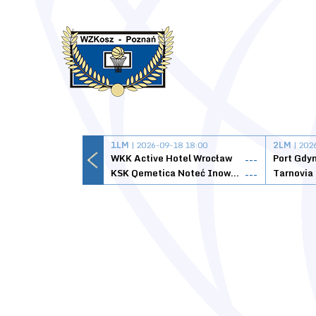
1LM
| 2026-09-18 18:00
2LM
| 202
WKK Active Hotel Wrocław
Port Gdy
---
KSK Qemetica Noteć Inowrocław
---