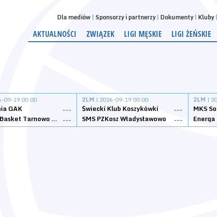
Dla mediów
Sponsorzy i partnerzy
Dokumenty
Kluby
AKTUALNOŚCI
ZWIĄZEK
LIGI MĘSKIE
LIGI ŻEŃSKIE
6-09-19 00:00
2LM
| 2026-09-19 00:00
2LM
| 2
nia GAK
Świecki Klub Koszykówki
---
---
Tarnovia Basket Tarnowo Podgórne
SMS PZKosz Władysławowo
Energa 
---
---