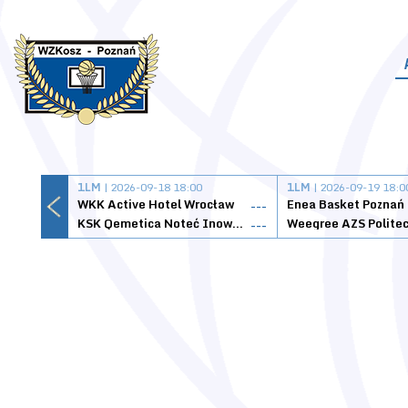
1LM
| 2026-09-18 18:00
1LM
| 2026-09-19 18:0
WKK Active Hotel Wrocław
Enea Basket Poznań
---
KSK Qemetica Noteć Inowrocław
---