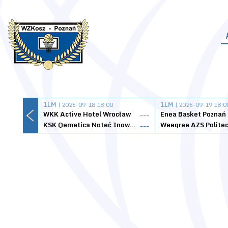
1LM
| 2026-09-18 18:00
1LM
| 2026-09-19 18:0
WKK Active Hotel Wrocław
Enea Basket Poznań
---
KSK Qemetica Noteć Inowrocław
---