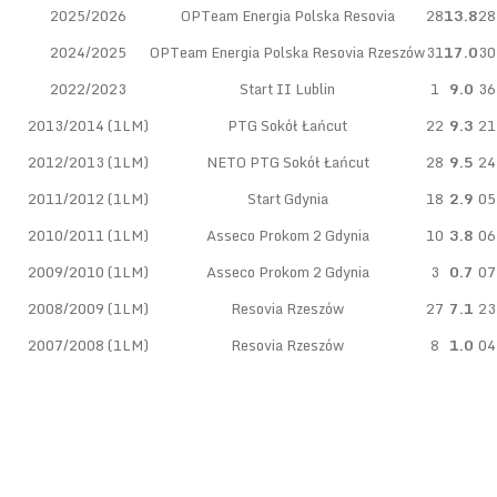
2025/2026
OPTeam Energia Polska Resovia
28
13.8
28
2024/2025
OPTeam Energia Polska Resovia Rzeszów
31
17.0
30
2022/2023
Start II Lublin
1
9.0
36
2013/2014 (1LM)
PTG Sokół Łańcut
22
9.3
21
2012/2013 (1LM)
NETO PTG Sokół Łańcut
28
9.5
24
2011/2012 (1LM)
Start Gdynia
18
2.9
05
2010/2011 (1LM)
Asseco Prokom 2 Gdynia
10
3.8
06
2009/2010 (1LM)
Asseco Prokom 2 Gdynia
3
0.7
07
2008/2009 (1LM)
Resovia Rzeszów
27
7.1
23
2007/2008 (1LM)
Resovia Rzeszów
8
1.0
04