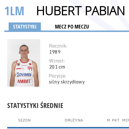
1LM
HUBERT PABIAN
STATYSTYKI
MECZ PO MECZU
Rocznik:
1989
Wzrost:
201 cm
Pozycja:
silny skrzydłowy
STATYSTYKI ŚREDNIE
SEZON
DRUŻYNA
M
PKT
MI