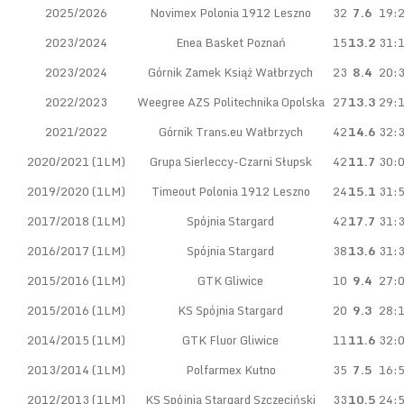
2025/2026
Novimex Polonia 1912 Leszno
32
7.6
19:
2023/2024
Enea Basket Poznań
15
13.2
31:
2023/2024
Górnik Zamek Książ Wałbrzych
23
8.4
20:
2022/2023
Weegree AZS Politechnika Opolska
27
13.3
29:
2021/2022
Górnik Trans.eu Wałbrzych
42
14.6
32:
2020/2021 (1LM)
Grupa Sierleccy-Czarni Słupsk
42
11.7
30:
2019/2020 (1LM)
Timeout Polonia 1912 Leszno
24
15.1
31:
2017/2018 (1LM)
Spójnia Stargard
42
17.7
31:
2016/2017 (1LM)
Spójnia Stargard
38
13.6
31:
2015/2016 (1LM)
GTK Gliwice
10
9.4
27:
2015/2016 (1LM)
KS Spójnia Stargard
20
9.3
28:
2014/2015 (1LM)
GTK Fluor Gliwice
11
11.6
32:
2013/2014 (1LM)
Polfarmex Kutno
35
7.5
16:
2012/2013 (1LM)
KS Spójnia Stargard Szczeciński
33
10.5
24: