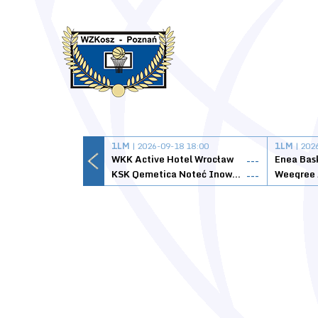
1LM
| 2026-09-18 18:00
1LM
| 202
WKK Active Hotel Wrocław
Enea Bas
---
KSK Qemetica Noteć Inowrocław
---