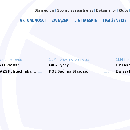
Dla mediów
Sponsorzy i partnerzy
Dokumenty
Kluby
AKTUALNOŚCI
ZWIĄZEK
LIGI MĘSKIE
LIGI ŻEŃSKIE
6-09-19 18:00
1LM
| 2026-09-20 15:00
1LM
| 2
ket Poznań
GKS Tychy
OPTeam
---
---
Weegree AZS Politechnika Opolska
PGE Spójnia Stargard
---
---