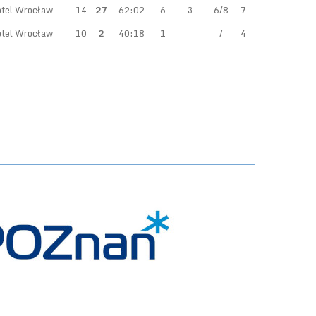
tel Wrocław
14
27
62:02
6
3
6/8
7
tel Wrocław
10
2
40:18
1
/
4