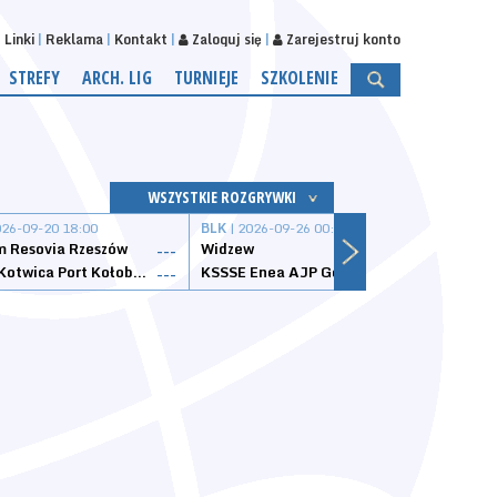
Linki
Reklama
Kontakt
Zaloguj się
Zarejestruj konto
STREFY
ARCH. LIG
TURNIEJE
SZKOLENIE
WSZYSTKIE ROZGRYWKI
026-09-20 18:00
BLK
| 2026-09-26 00:00
BLK
| 
 Resovia Rzeszów
Widzew
Wisła
---
---
Datzzy Kotwica Port Kołobrzeg
KSSSE Enea AJP Gorzów Wielkopolski
1KS Ś
---
---