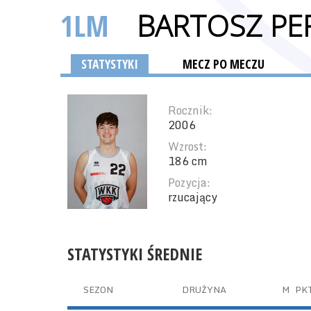
1LM
BARTOSZ PE
STATYSTYKI
MECZ PO MECZU
Rocznik:
2006
Wzrost:
186 cm
Pozycja:
rzucający
STATYSTYKI ŚREDNIE
SEZON
DRUŻYNA
M
PK