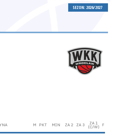
SEZON: 2026/2027
ZA 1
YNA
M
PKT
MIN
ZA 2
ZA 3
F
(C/W)