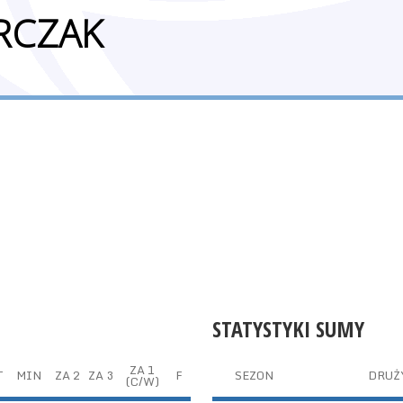
RCZAK
STATYSTYKI SUMY
ZA 1
T
MIN
ZA 2
ZA 3
F
SEZON
DRUŻ
(C/W)