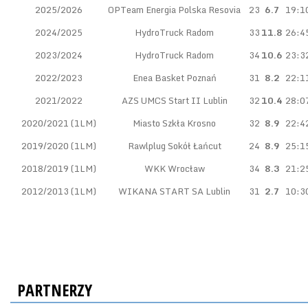
2025/2026
OPTeam Energia Polska Resovia
23
6.7
19:1
2024/2025
HydroTruck Radom
33
11.8
26:4
2023/2024
HydroTruck Radom
34
10.6
23:3
2022/2023
Enea Basket Poznań
31
8.2
22:1
2021/2022
AZS UMCS Start II Lublin
32
10.4
28:0
2020/2021 (1LM)
Miasto Szkła Krosno
32
8.9
22:4
2019/2020 (1LM)
Rawlplug Sokół Łańcut
24
8.9
25:1
2018/2019 (1LM)
WKK Wrocław
34
8.3
21:2
2012/2013 (1LM)
WIKANA START SA Lublin
31
2.7
10:3
PARTNERZY