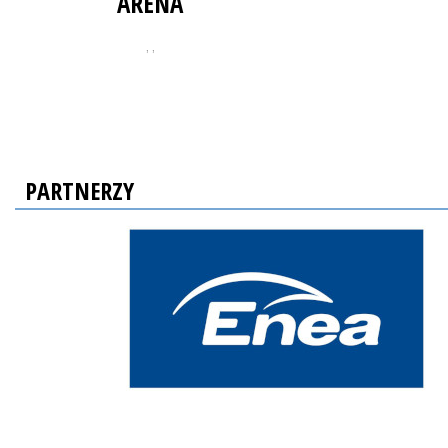
ARENA
, ,
PARTNERZY