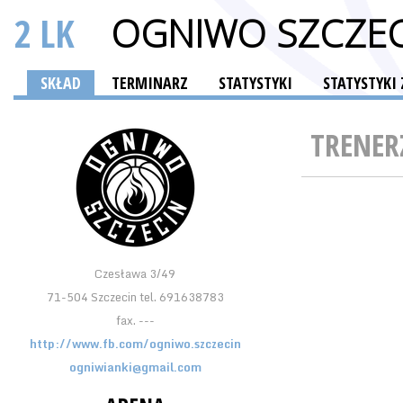
2 LK
OGNIWO SZCZEC
SKŁAD
TERMINARZ
STATYSTYKI
STATYSTYKI
TRENER
Czesława 3/49
71-504 Szczecin tel. 691638783
fax. ---
http://www.fb.com/ogniwo.szczecin
ogniwianki@gmail.com