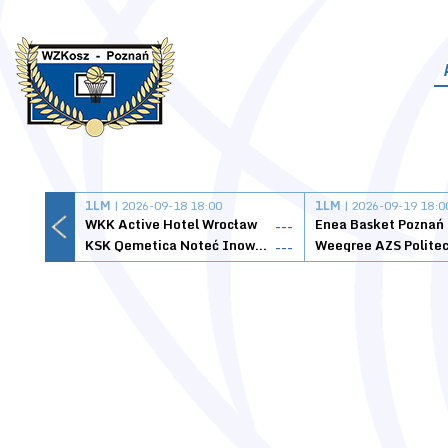
1LM
| 2026-09-18 18:00
1LM
| 2026-09-19 18:0
WKK Active Hotel Wrocław
Enea Basket Poznań
---
KSK Qemetica Noteć Inowrocław
---