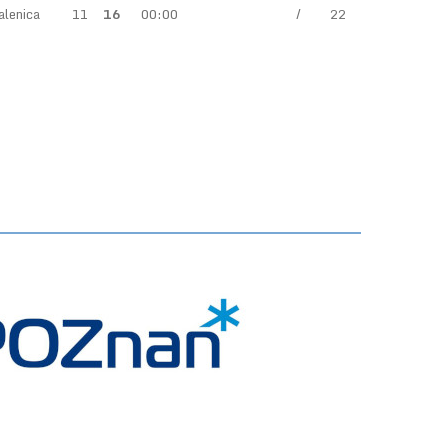
lenica
11
16
00:00
/
22