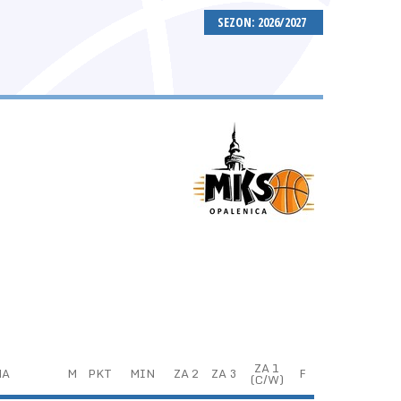
SEZON: 2026/2027
ZA 1
NA
M
PKT
MIN
ZA 2
ZA 3
F
(C/W)