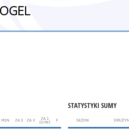
VOGEL
STATYSTYKI SUMY
ZA 1
MIN
ZA 2
ZA 3
F
SEZON
DRUŻY
(C/W)