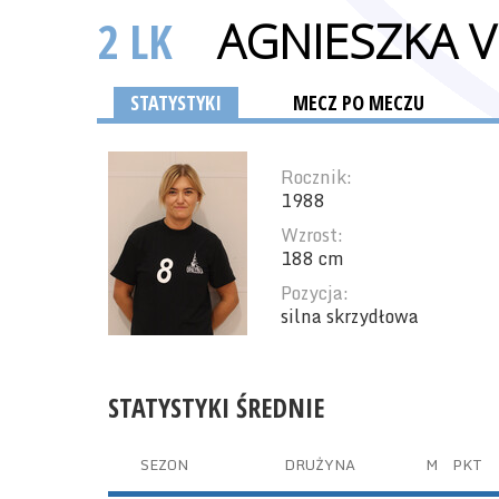
2 LK
AGNIESZKA 
STATYSTYKI
MECZ PO MECZU
Rocznik:
1988
Wzrost:
188 cm
Pozycja:
silna skrzydłowa
STATYSTYKI ŚREDNIE
SEZON
DRUŻYNA
M
PKT