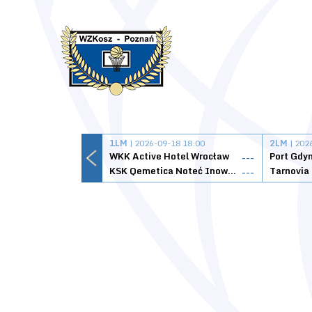
1LM
| 2026-09-18 18:00
2LM
| 202
WKK Active Hotel Wrocław
Port Gdy
---
KSK Qemetica Noteć Inowrocław
---