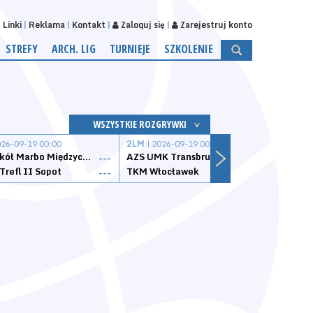
Linki
Reklama
Kontakt
Zaloguj się
Zarejestruj konto
STREFY
ARCH. LIG
TURNIEJE
SZKOLENIE
WSZYSTKIE ROZGRYWKI
026-09-19 00:00
2LM
| 2026-09-19 00:00
2LM
|
MKS Sokół Marbo Międzychód
AZS UMK Transbruk Toruń
Żak I
---
---
Trefl II Sopot
TKM Włocławek
Astor
---
---