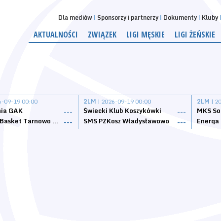
Dla mediów
Sponsorzy i partnerzy
Dokumenty
Kluby
AKTUALNOŚCI
ZWIĄZEK
LIGI MĘSKIE
LIGI ŻEŃSKIE
6-09-19 00:00
2LM
| 2026-09-19 00:00
2LM
| 2
nia GAK
Świecki Klub Koszykówki
---
---
Tarnovia Basket Tarnowo Podgórne
SMS PZKosz Władysławowo
Energa 
---
---