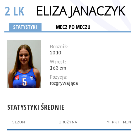
2 LK
ELIZA JANACZYK
STATYSTYKI
MECZ PO MECZU
Rocznik:
2010
Wzrost:
163 cm
Pozycja:
rozgrywająca
STATYSTYKI ŚREDNIE
SEZON
DRUŻYNA
M
PKT
MIN