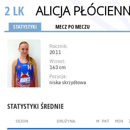
2 LK
ALICJA PŁÓCIENN
STATYSTYKI
MECZ PO MECZU
Rocznik:
2011
Wzrost:
163 cm
Pozycja:
niska skrzydłowa
STATYSTYKI ŚREDNIE
SEZON
DRUŻYNA
M
PKT
MIN