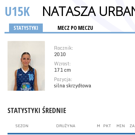
U15K
NATASZA URBA
STATYSTYKI
MECZ PO MECZU
Rocznik:
2010
Wzrost:
171 cm
Pozycja:
silna skrzydłowa
STATYSTYKI ŚREDNIE
SEZON
DRUŻYNA
M
PKT
MIN
ZA