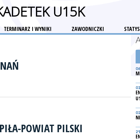
 KADETEK U15K
TERMINARZ I WYNIKI
ZAWODNICZKI
STATYS
ZNAŃ
0
M
0
E
U
0
N
PIŁA-POWIAT PILSKI
2
E