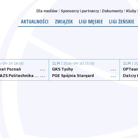
Dla mediów
Sponsorzy i partnerzy
Dokumenty
Kluby
AKTUALNOŚCI
ZWIĄZEK
LIGI MĘSKIE
LIGI ŻEŃSKIE
6-09-19 18:00
1LM
| 2026-09-20 15:00
1LM
| 2
ket Poznań
GKS Tychy
OPTeam
---
---
Weegree AZS Politechnika Opolska
PGE Spójnia Stargard
---
---