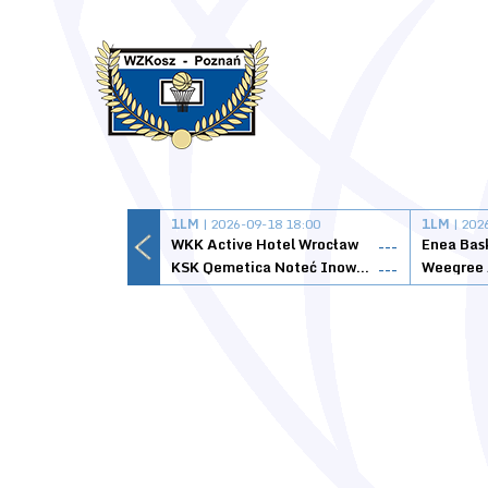
1LM
| 2026-09-18 18:00
1LM
| 202
WKK Active Hotel Wrocław
Enea Bas
---
KSK Qemetica Noteć Inowrocław
---