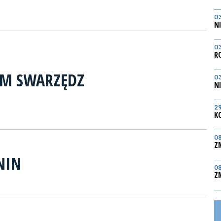
0
N
0
R
RM SWARZĘDZ
0
N
2
K
0
Z
NIN
0
Z