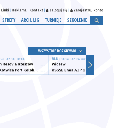
Linki
Reklama
Kontakt
Zaloguj się
Zarejestruj konto
STREFY
ARCH. LIG
TURNIEJE
SZKOLENIE
WSZYSTKIE ROZGRYWKI
026-09-20 18:00
BLK
| 2026-09-26 00:00
BLK
| 
 Resovia Rzeszów
Widzew
Wisła
---
---
Datzzy Kotwica Port Kołobrzeg
KSSSE Enea AJP Gorzów Wielkopolski
1KS Ś
---
---