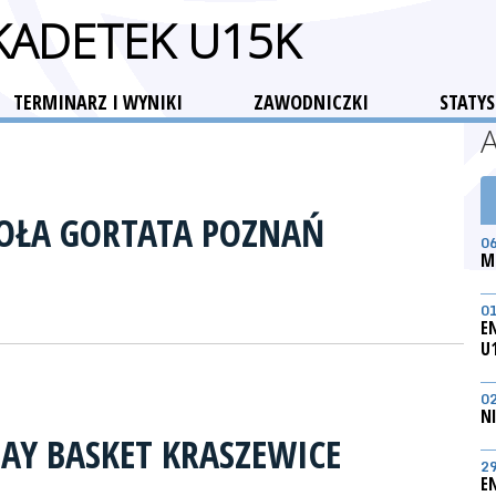
 KADETEK U15K
TERMINARZ I WYNIKI
ZAWODNICZKI
STATYS
KOŁA GORTATA POZNAŃ
0
M
0
E
U
0
N
LAY BASKET KRASZEWICE
2
E