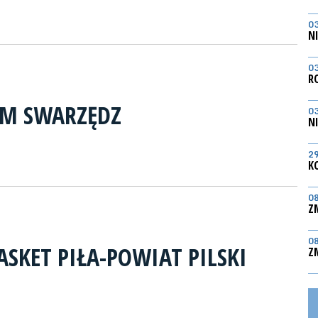
0
N
0
R
RM SWARZĘDZ
0
N
2
K
0
Z
0
ASKET PIŁA-POWIAT PILSKI
Z