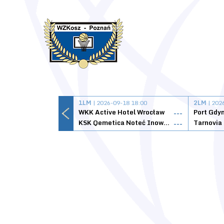
1LM
| 2026-09-18 18:00
2LM
| 202
WKK Active Hotel Wrocław
Port Gdy
---
KSK Qemetica Noteć Inowrocław
---