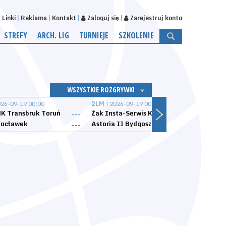
Linki
Reklama
Kontakt
Zaloguj się
Zarejestruj konto
STREFY
ARCH. LIG
TURNIEJE
SZKOLENIE
WSZYSTKIE ROZGRYWKI
026-09-19 00:00
2LM
| 2026-09-19 00:00
2LM
|
K Transbruk Toruń
Żak Insta-Serwis Koszalin
Energ
---
---
ocławek
Astoria II Bydgoszcz
Sklep
---
---