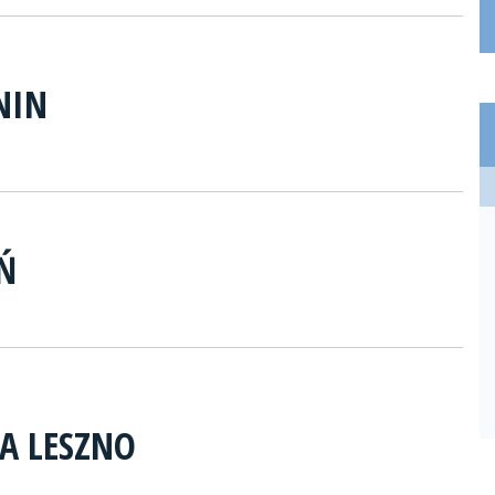
NIN
Ń
A LESZNO