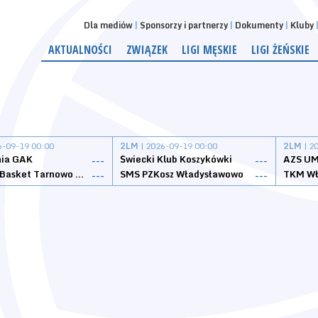
Dla mediów
Sponsorzy i partnerzy
Dokumenty
Kluby
AKTUALNOŚCI
ZWIĄZEK
LIGI MĘSKIE
LIGI ŻEŃSKIE
6-09-19 00:00
2LM
| 2026-09-19 00:00
2LM
| 2
nia GAK
Świecki Klub Koszykówki
AZS UM
---
---
Tarnovia Basket Tarnowo Podgórne
SMS PZKosz Władysławowo
TKM Wł
---
---