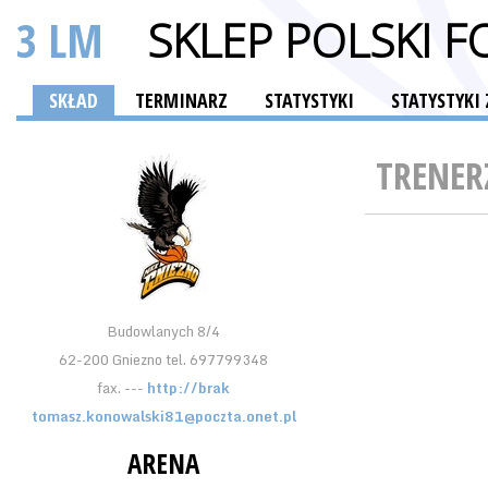
3 LM
SKLEP POLSKI 
SKŁAD
TERMINARZ
STATYSTYKI
STATYSTYK
TRENER
Budowlanych 8/4
62-200 Gniezno tel. 697799348
fax. ---
http://brak
tomasz.konowalski81@poczta.onet.pl
ARENA