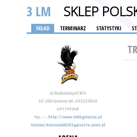
3 LM
SKLEP POLS
SKŁAD
TERMINARZ
STATYSTYKI
S
T
ul.Budowlanych 8/4
62-200 Gniezno tel. 693125840
697799348
fax. ---
http://www.mkkgniezno.pl
tomasz.konowalski81@poczta.onet.pl