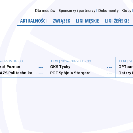
Dla mediów
Sponsorzy i partnerzy
Dokumenty
Kluby
AKTUALNOŚCI
ZWIĄZEK
LIGI MĘSKIE
LIGI ŻEŃSKIE
6-09-19 18:00
1LM
| 2026-09-20 15:00
1LM
| 2
ket Poznań
GKS Tychy
OPTeam
---
---
Weegree AZS Politechnika Opolska
PGE Spójnia Stargard
---
---