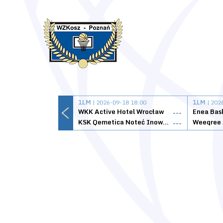
1LM
| 2026-09-18 18:00
1LM
| 202
WKK Active Hotel Wrocław
Enea Bas
---
KSK Qemetica Noteć Inowrocław
---