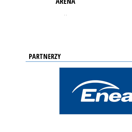
ARENA
, ,
PARTNERZY