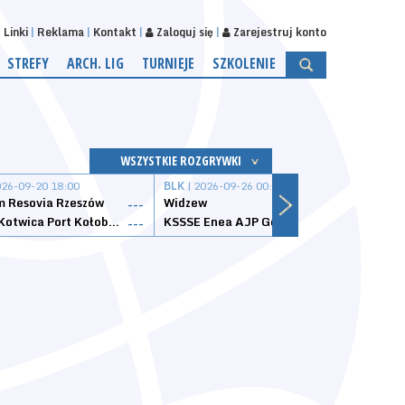
Linki
Reklama
Kontakt
Zaloguj się
Zarejestruj konto
STREFY
ARCH. LIG
TURNIEJE
SZKOLENIE
WSZYSTKIE ROZGRYWKI
026-09-20 18:00
BLK
| 2026-09-26 00:00
BLK
| 
 Resovia Rzeszów
Widzew
Wisła
---
---
Datzzy Kotwica Port Kołobrzeg
KSSSE Enea AJP Gorzów Wielkopolski
1KS Ś
---
---