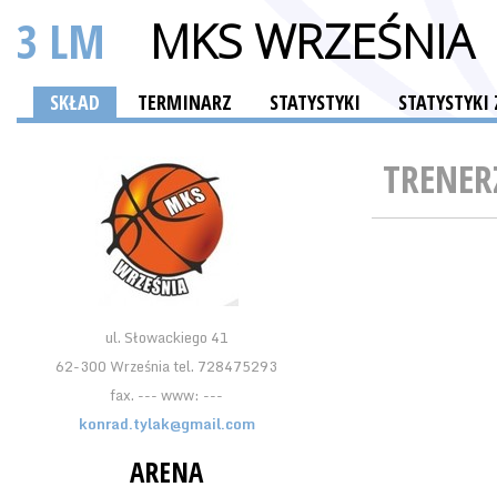
3 LM
MKS WRZEŚNIA
SKŁAD
TERMINARZ
STATYSTYKI
STATYSTYK
TRENER
ul. Słowackiego 41
62-300 Września tel. 728475293
fax. --- www: ---
konrad.tylak@gmail.com
ARENA