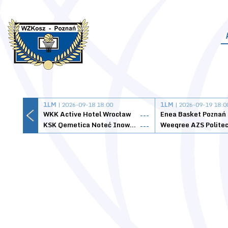
1LM
| 2026-09-18 18:00
1LM
| 2026-09-19 18:0
WKK Active Hotel Wrocław
Enea Basket Poznań
---
KSK Qemetica Noteć Inowrocław
---