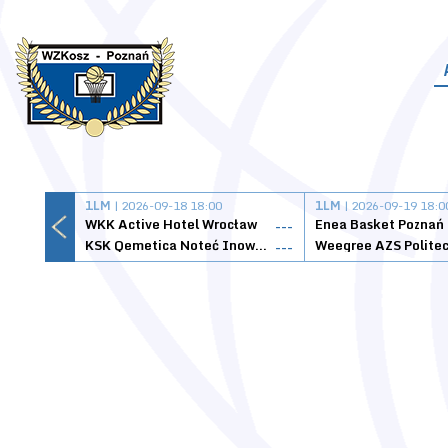
1LM
| 2026-09-18 18:00
1LM
| 2026-09-19 18:0
WKK Active Hotel Wrocław
Enea Basket Poznań
---
KSK Qemetica Noteć Inowrocław
---