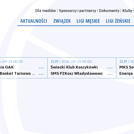
Dla mediów
Sponsorzy i partnerzy
Dokumenty
Kluby
AKTUALNOŚCI
ZWIĄZEK
LIGI MĘSKIE
LIGI ŻEŃSKIE
6-09-19 00:00
2LM
| 2026-09-19 00:00
2LM
| 2
nia GAK
Świecki Klub Koszykówki
---
---
Tarnovia Basket Tarnowo Podgórne
SMS PZKosz Władysławowo
Energa 
---
---