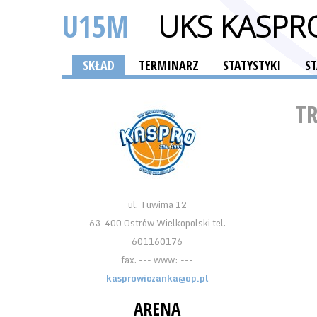
U15M
UKS KASPR
SKŁAD
TERMINARZ
STATYSTYKI
S
T
ul. Tuwima 12
63-400 Ostrów Wielkopolski tel.
601160176
fax. --- www: ---
kasprowiczanka@op.pl
ARENA