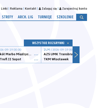
Linki
Reklama
Kontakt
Zaloguj się
Zarejestruj konto
STREFY
ARCH. LIG
TURNIEJE
SZKOLENIE
WSZYSTKIE ROZGRYWKI
026-09-19 00:00
2LM
| 2026-09-19 00:00
2LM
|
MKS Sokół Marbo Międzychód
AZS UMK Transbruk Toruń
Żak I
---
---
Trefl II Sopot
TKM Włocławek
Astor
---
---