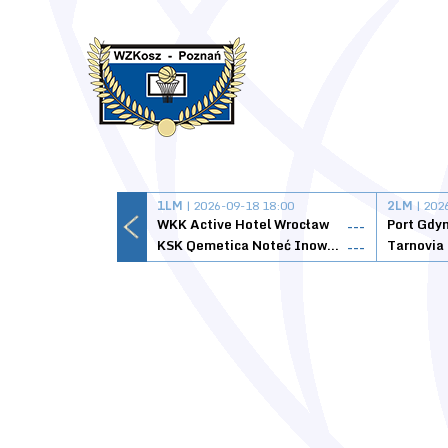
1LM
| 2026-09-18 18:00
2LM
| 202
WKK Active Hotel Wrocław
Port Gdy
---
KSK Qemetica Noteć Inowrocław
---