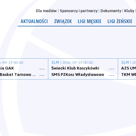
Dla mediów
Sponsorzy i partnerzy
Dokumenty
Kluby
AKTUALNOŚCI
ZWIĄZEK
LIGI MĘSKIE
LIGI ŻEŃSKIE
6-09-19 00:00
2LM
| 2026-09-19 00:00
2LM
| 2
nia GAK
Świecki Klub Koszykówki
AZS UM
---
---
Tarnovia Basket Tarnowo Podgórne
SMS PZKosz Władysławowo
TKM Wł
---
---