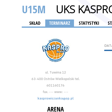
U15M
UKS KASPR
SKŁAD
TERMINARZ
STATYSTYKI
S
DAT
ul. Tuwima 12
63-400 Ostrów Wielkopolski tel.
601160176
fax. --- www: ---
kasprowiczanka@op.pl
ARENA