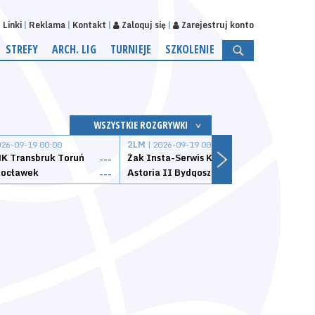
Linki
Reklama
Kontakt
Zaloguj się
Zarejestruj konto
STREFY
ARCH. LIG
TURNIEJE
SZKOLENIE
WSZYSTKIE ROZGRYWKI
026-09-19 00:00
2LM
| 2026-09-19 00:00
2LM
|
K Transbruk Toruń
Żak Insta-Serwis Koszalin
Energ
---
---
ocławek
Astoria II Bydgoszcz
Sklep
---
---