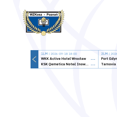
1LM
| 2026-09-18 18:00
2LM
| 202
WKK Active Hotel Wrocław
Port Gdy
---
KSK Qemetica Noteć Inowrocław
---