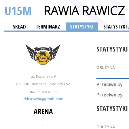
U15M
RAWIA RAWICZ
SKŁAD
TERMINARZ
STATYSTYKI
STATYSTYK
STATYSTYKI
DRUŻYNA
ul. Kopernika 9
63-900 Rawicz tel. 606929163
Przeciwnicy
fax. --- www: ---
Przeciwnicy
rkksrawia@gmail.com
STATYSTYKI
ARENA
, ,
DRUŻYNA