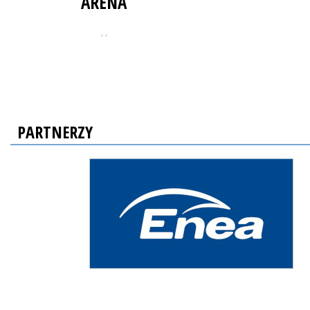
ARENA
, ,
PARTNERZY