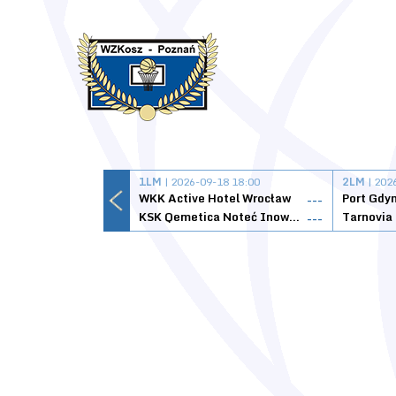
1LM
| 2026-09-18 18:00
2LM
| 202
WKK Active Hotel Wrocław
Port Gdy
---
KSK Qemetica Noteć Inowrocław
---