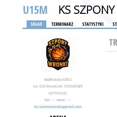
U15M
KS SZPONY
SKŁAD
TERMINARZ
STATYSTYKI
S
T
Nadbrzeżna 40b/1
64-510 Wronki tel. 723540589
607553121
fax. --- www: ---
ks.szponywronki@gmail.com