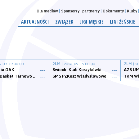
Dla mediów
Sponsorzy i partnerzy
Dokumenty
Kluby
AKTUALNOŚCI
ZWIĄZEK
LIGI MĘSKIE
LIGI ŻEŃSKIE
6-09-19 00:00
2LM
| 2026-09-19 00:00
2LM
| 2
nia GAK
Świecki Klub Koszykówki
AZS UM
---
---
Tarnovia Basket Tarnowo Podgórne
SMS PZKosz Władysławowo
TKM Wł
---
---