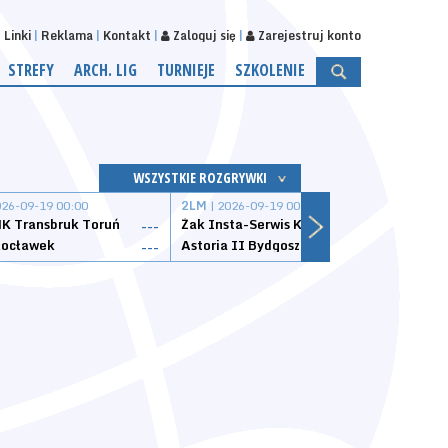
Linki
Reklama
Kontakt
Zaloguj się
Zarejestruj konto
STREFY
ARCH. LIG
TURNIEJE
SZKOLENIE
WSZYSTKIE ROZGRYWKI
026-09-19 00:00
2LM
| 2026-09-19 00:00
2LM
|
K Transbruk Toruń
Żak Insta-Serwis Koszalin
Energ
---
---
ocławek
Astoria II Bydgoszcz
Sklep
---
---