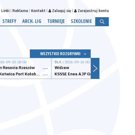
Linki
Reklama
Kontakt
Zaloguj się
Zarejestruj konto
STREFY
ARCH. LIG
TURNIEJE
SZKOLENIE
WSZYSTKIE ROZGRYWKI
026-09-20 18:00
BLK
| 2026-09-26 00:00
BLK
| 
 Resovia Rzeszów
Widzew
Wisła
---
---
Datzzy Kotwica Port Kołobrzeg
KSSSE Enea AJP Gorzów Wielkopolski
1KS Ś
---
---