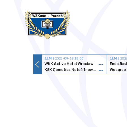
1LM
| 2026-09-18 18:00
1LM
| 202
WKK Active Hotel Wrocław
Enea Bas
---
KSK Qemetica Noteć Inowrocław
---