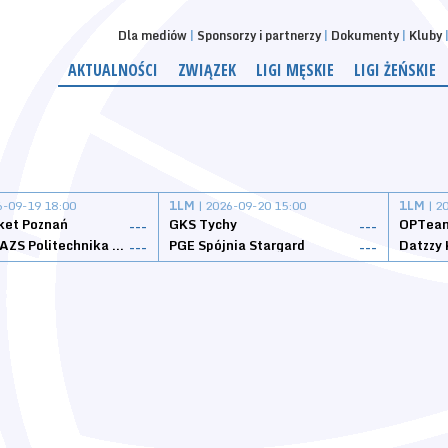
Dla mediów
Sponsorzy i partnerzy
Dokumenty
Kluby
AKTUALNOŚCI
ZWIĄZEK
LIGI MĘSKIE
LIGI ŻEŃSKIE
6-09-19 18:00
1LM
| 2026-09-20 15:00
1LM
| 2
ket Poznań
GKS Tychy
OPTeam
---
---
Weegree AZS Politechnika Opolska
PGE Spójnia Stargard
---
---