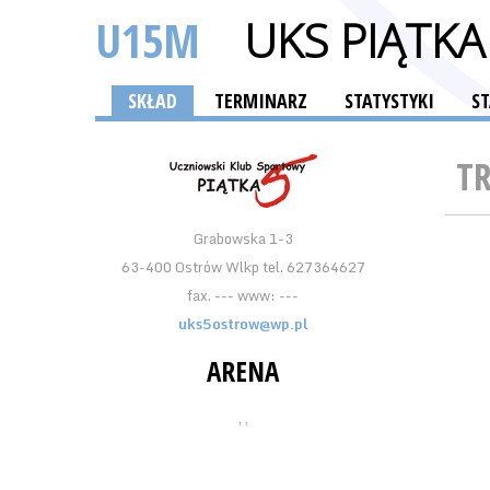
U15M
UKS PIĄTK
SKŁAD
TERMINARZ
STATYSTYKI
S
T
Grabowska 1-3
63-400 Ostrów Wlkp tel. 627364627
fax. --- www: ---
uks5ostrow@wp.pl
ARENA
, ,