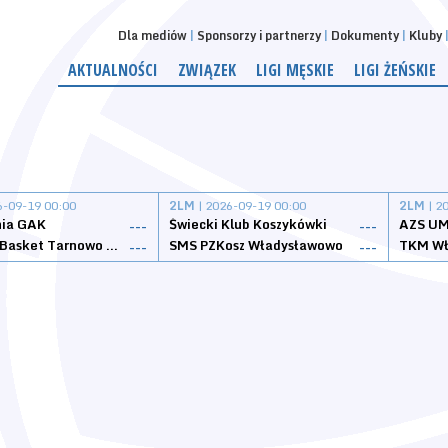
Dla mediów
Sponsorzy i partnerzy
Dokumenty
Kluby
AKTUALNOŚCI
ZWIĄZEK
LIGI MĘSKIE
LIGI ŻEŃSKIE
6-09-19 00:00
2LM
| 2026-09-19 00:00
2LM
| 2
nia GAK
Świecki Klub Koszykówki
AZS UM
---
---
Tarnovia Basket Tarnowo Podgórne
SMS PZKosz Władysławowo
TKM Wł
---
---