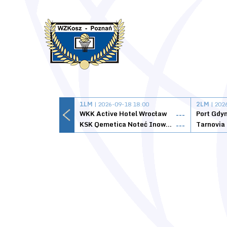
1LM
| 2026-09-18 18:00
2LM
| 202
WKK Active Hotel Wrocław
Port Gdy
---
KSK Qemetica Noteć Inowrocław
---