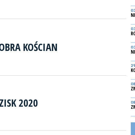
0
N
0
R
 OBRA KOŚCIAN
0
N
2
K
0
Z
ZISK 2020
0
Z