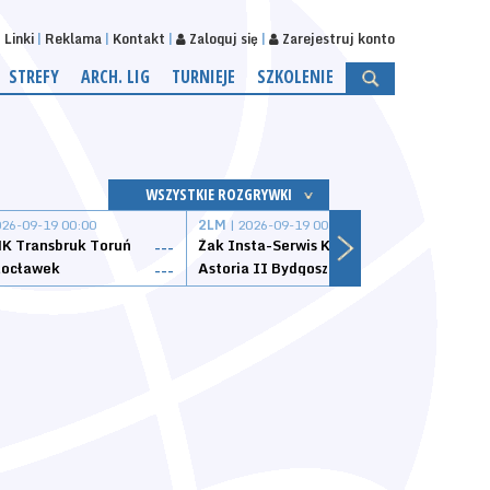
Linki
Reklama
Kontakt
Zaloguj się
Zarejestruj konto
STREFY
ARCH. LIG
TURNIEJE
SZKOLENIE
WSZYSTKIE ROZGRYWKI
026-09-19 00:00
2LM
| 2026-09-19 00:00
2LM
|
K Transbruk Toruń
Żak Insta-Serwis Koszalin
Energ
---
---
ocławek
Astoria II Bydgoszcz
Sklep
---
---