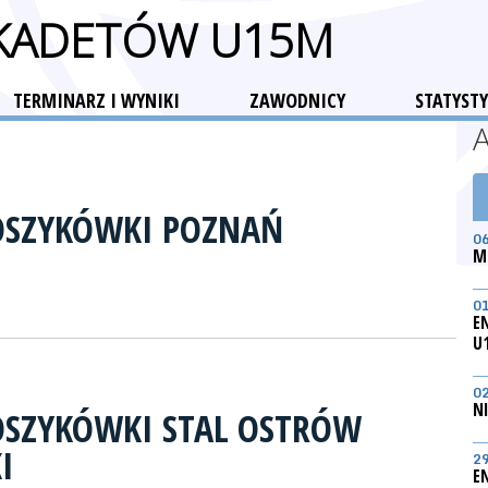
 KADETÓW U15M
TERMINARZ I WYNIKI
ZAWODNICY
STATYSTY
OSZYKÓWKI POZNAŃ
0
M
0
E
U
0
N
OSZYKÓWKI STAL OSTRÓW
I
2
E